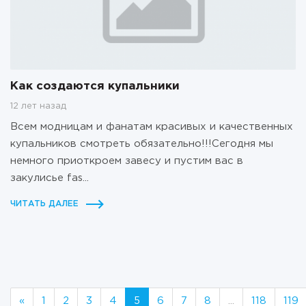
Как создаются купальники
12 лет назад
Всем модницам и фанатам красивых и качественных
купальников смотреть обязательно!!!Сегодня мы
немного приоткроем завесу и пустим вас в
закулисье fas...
ЧИТАТЬ ДАЛЕЕ
«
1
2
3
4
5
6
7
8
...
118
119