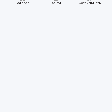
Каталог
Войти
Сотрудничать
Правила использования
Политика
конфиденциальности
Карта сайта