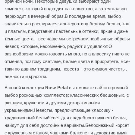
брачной ночи. Некоторые девушки выбирают один
комплект, который подходит на торжество, а затем плавно
переходит в вечерний образ.В последнее время, выбор
значительно расширился: альтернативу белому белью, как
и платьям, представили пастельные оттенки, яркие и даже
темные цвета – все чаще мы встречаем необычные образы
невест, которые, несомненно, радуют и удивляют.О
разнообразии можно говорить много, но а классику никто не
отменял, поэтому светлые, белые цвета в приоритете. Все-
таки по давним традициям, невеста – это символ чистоты,
нежности и красоты.
В новой коллекции
Rose Petal
вы сможете найти огромный
выбор роскошных комплектов: классических бесшовных, с
рюшами, кружевом и другими декоративными
украшениями.Невесты, предпочитающие классику -
традиционный белый свет для свадебного нижнего белья,
найдут для себя достойные варианты.Белоснежный корсет
с кружевным станом, чашками-балконет и декоративными