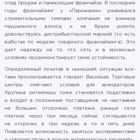
спад продаж и паникующие франчайзи. В последние
годы франчайзинг у «Парижанки» развивался
стремительными темпами: компания не взимала
паушального взноса и не брала роялти,
довольствуясь дистрибьюторской маржей (то есть
работая по модели товарного франчайзинга). Это
дает надежду на то, что сеть и в кризисных
условиях продемонстрирует свою устойчивость.
Определенный позитив в нынешней ситуации все-
таки просматривается, говорит Васильев. Торговые
центры смягчают условия для арендаторов.
Крупные ритейлеры тоже становятся податливее
и входят в положение поставщиков, не настаивая
на больших отсрочках платежа: раньше сети
платили через три месяца, сейчас соглашаются
на отсрочку в три недели, а то и пять дней.
Появляется возможность заняться экспериментами
и «творчеством» в поиске антикризисных решений».