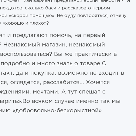
помочь?" или вариант предельной воспитанности - "Я
некдотов, сколько баек и рассказов о первом
ной «скорой помощью». Не буду повторяться, отмечу
у «хорошо и плохо»?
ят и предлагают помочь, на первый
о? Незнакомый магазин, незнакомый
воспользоваться? Вы же практически в
 подробно и много знать о товаре.С
такт, да и покупка, возможно не входит в
, оглядется, расслабится... Хочется
ждениями, мечтами. А тут спешат с
рить».Во всяком случае именно так мы
нию «добровольно-бескорыстной»