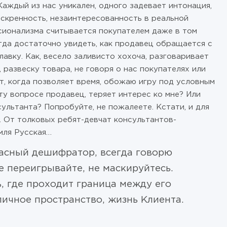
Каждый из нас уникален, одного задевает интонация,
скренность, незаинтересованность в реальной
сионализма считывается покупателем даже в том
огда достаточно увидеть, как продавец обращается с
лавку. Как, весело заливисто хохоча, разговаривает
 развеску товара, не говоря о нас покупателях или
т, когда позволяет время, обожаю игру под условным
ту вопросе продавец, теряет интерес ко мне? Или
ультанта? Попробуйте, не пожалеете. Кстати, и для
. От толковых ребят-девчат консультантов-
емля Русская…
асный дешифратор, всегда говорю
е переигрывайте, не маскируйтесь.
, где проходит граница между его
ичное пространство, жизнь Клиента.