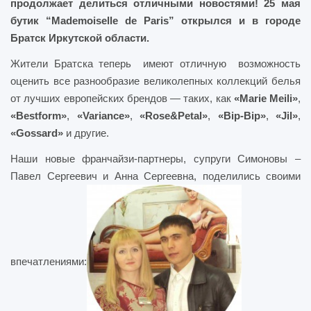
продолжает делиться отличными новостями! 25 мая
бутик “Mademoiselle de Paris” открылся и в городе
Братск Иркутской области.
Жители Братска теперь имеют отличную возможность
оценить все разнообразие великолепных коллекций белья
от лучших европейских брендов — таких, как
«Marie Meili»
,
«Bestform»
,
«Variance»
,
«Rose&Petal»
,
«Bip-Bip»
,
«Jil»
,
«Gossard»
и другие.
Наши новые франчайзи-партнеры, супруги Симоновы –
Павел Сергеевич и Анна Сергеевна, поделились своими
впечатлениями: