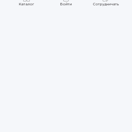
Каталог
Войти
Сотрудничать
Правила использования
Политика
конфиденциальности
Карта сайта