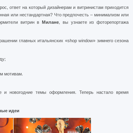
рос, ответ на который дизайнерам и витринистам приходится
онная или нестандартная? Что предпочесть – минимализм или
ормители витрин в
Милане
, вы узнаете из фоторепортажа
рашении главных итальянских «shop window» зимнего сезона
ду;
м мотивам.
е и новогодние темы оформления. Теперь настало время
ные идеи