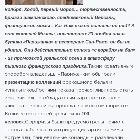
ноября. Холод, первый мороз… торжественность,
брызги шампанского, средневековый Версаль,
французские мимы…
Как Вам такой логический ряд? А
вот жителей Миасса, посетивших 23 ноября показ
бутика «Парижанка» в ресторане Сан-Ремо, он бы не
удивил. Они действительно попали «с корабля на бал»
- из промозглой уральской осени в атмосферу
пышного французского праздника.
Таким креативным
способом владельцы «Парижанки» обыграли
презентацию коллекций
роскошного белья и
купальников.Гостями показа посчастливилось стать
исключительно обладателям карт постоянного
клиента – вечеринка прошла в закрытом формате.
100
Количество гостей превысило
человек.
Сюрпризы были предусмотрены прямо с
порога: забавные и интригующие артисты-мимы
встречали, танцевальные команды – развлекали,