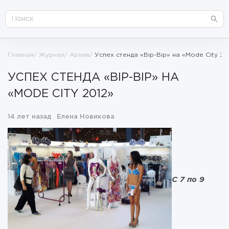
Главная
Журнал
Архив
Успех стенда «Bip-Bip» на «Mode City 20
УСПЕХ СТЕНДА «BIP-BIP» НА
«MODE CITY 2012»
14 лет назад
Елена Новикова
С 7 по 9