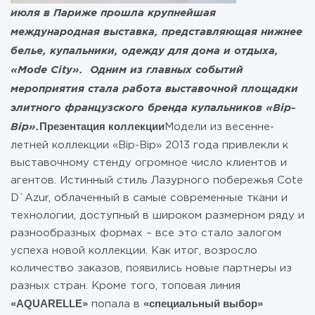
июля в Париже прошла крупнейшая
международная выставка
, представляющая нижнее
белье
, купальники
, одежду для дома и отдыха
,
«Mode City»
. Одним из главных событий
мероприятия стала работа выставочной площадки
элитного французского бренда купальников «
Bip-
Презентация коллекции
Bip»
.
Модели из весенне-
летней коллекции «Bip-Bip» 2013 года привлекли к
выставочному стенду огромное число клиентов и
агентов. Истинный стиль Лазурного побережья Cote
D`Azur, облаченный в самые современные ткани и
технологии, доступный в широком размерном ряду и
разнообразных формах – все это стало залогом
успеха новой коллекции. Как итог, возросло
количество заказов, появились новые партнеры из
разных стран. Кроме того, топовая линия
«
AQUARELLE»
«специальный выбор»
попала в