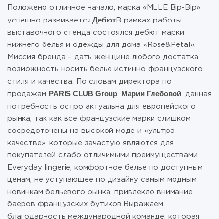
Положено отличное начало, марка «MLLE Bip-Bip»
Дебют
успешно развивается.
В рамках работы
выставочного стенда состоялся дебют марки
нижнего белья и одежды для дома «Rose&Petal».
Миссия бренда – дать женщине любого достатка
возможность носить белье истинно французского
стиля и качества. По словам директора по
PARIS CLUB Group
Марии Глебовой
продажам
,
, данная
потребность остро актуальна для европейского
рынка, так как все французские марки слишком
сосредоточены на высокой моде и «ультра
качестве», которые зачастую являются для
покупателей слабо отличимыми преимуществами.
Everyday lingerie, комфортное белье по доступным
ценам, не уступающее по дизайну самым модным
новинкам бельевого рынка, привлекло внимание
баеров французских бутиков.Выражаем
благодарность международной команде, которая