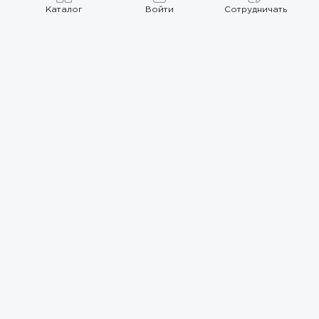
Каталог
Войти
Сотрудничать
Правила использования
Политика
конфиденциальности
Карта сайта