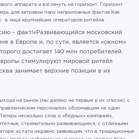
вого аппарата и взглянуть на горизонт. Горизонт
перь для затравки пару неприложных фактов.Как
с в лице крупнейших операторов ритейла :
ссию – факт!«Развивающийся московский
не в Европе и, по сути, является «окном»
торого достигает 140 млн потребителей.
Европы стимулируют мировой ритейл
сква занимает верхние позиции в их
хода на рынок (мы далеко не первые в их списке), с
правленческим персоналом, обломавшим не один
 Теперь несколько слов о «бедных» компаниях,
итетные, стремительно развивающиеся, с отличными
аторе, кстати недавно заявившим, что в традиционные