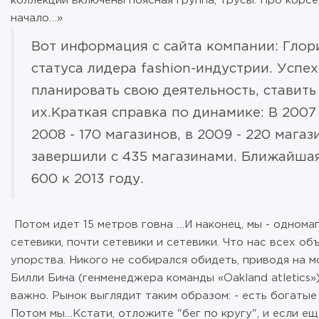
коллекции включены поясная группа, трусы. Про корсе
начало…»
Вот информация с сайта компании: Глор
статуса лидера fashion-индустрии. Успе
планировать свою деятельность, ставить
их.Краткая справка по динамике: В 2007
2008 - 170 магазинов, в 2009 - 220 магази
завершили с 435 магазинами. Ближайшая
600 к 2013 году.
Потом идет 15 метров говна …И наконец, мы - одномаг
сетевики, почти сетевики и сетевики. Что нас всех о
упорства. Никого не собирался обидеть, приводя на 
Билли Бина (генменеджера команды «Oakland atletics»
важно. Рынок выглядит таким образом: - есть богатые
Потом мы…Кстати, отложите "бег по кругу", и если е