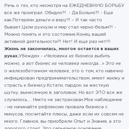
Речь о тех, кто несмотря на ЕЖЕДНЕВНУЮ БОРЬБУ
все же проиграл. Обидно?! - Да.Больно?! - Еще
как.Потеряли деньги и веру?! – И так часто
бывает.Цели рухнули и мир стал черно-белым?! -
Можно понять и это состояние.Конец вашей
активной деятельности?! Нет! И еще раз нет!!!
Жизнь не закончилась, многое остается в ваших
руках.
Убежден -
«Человека из бизнеса выбить
можно, а вот бизнес из человека никогда...
» Это не
о железобетонном человеке, это о том, кто навечно
инфицирован предпринимательством, имеет жилку и
страсть к бизнесу.Кстати, пардон за жесткую
шутку, вынесенную в заголовок. Но вот ЭТО все же
случилось…. Никто не застрахован.Мое наблюдение
- не начинайте рефлексию провала бизнеса с
минусов, посчитайте плюсы, даже если их совсем не
много. Главное, вы приобрели Опыт и Знания, а это
дорогого стоит. Это серьезное основание