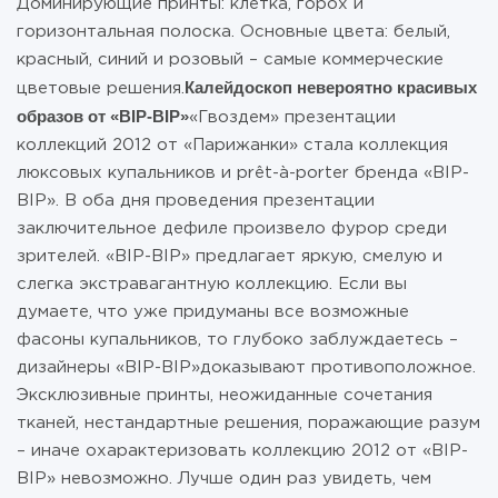
Доминирующие принты: клетка, горох и
горизонтальная полоска. Основные цвета: белый,
красный, синий и розовый – самые коммерческие
Калейдоскоп невероятно красивых
цветовые решения.
образов от «BIP-BIP»
«Гвоздем» презентации
коллекций 2012 от «Парижанки» стала коллекция
люксовых купальников и prêt-à-porter бренда «BIP-
BIP». В оба дня проведения презентации
заключительное дефиле произвело фурор среди
зрителей. «BIP-BIP» предлагает яркую, смелую и
слегка экстравагантную коллекцию. Если вы
думаете, что уже придуманы все возможные
фасоны купальников, то глубоко заблуждаетесь –
дизайнеры «BIP-BIP»доказывают противоположное.
Эксклюзивные принты, неожиданные сочетания
тканей, нестандартные решения, поражающие разум
– иначе охарактеризовать коллекцию 2012 от «BIP-
BIP» невозможно. Лучше один раз увидеть, чем