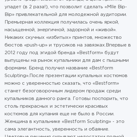
упадет (в 2 раза!), что позволит сделать «Mlle Bip-
Bip» привлекательной для молодежной аудитории.
Премьерная коллекция получилась очень яркой,
насыщенной, энергичной, задорной и «живой».
Никаких скучных «избитых» принтов, множество
бюстов «push-up» и трусиков на завязках.Впервые в
2012 году под эгидой бренда «Bestform» будут
выпущены на рынок купальники для дам с пышными
формами. Бренд получил название «Bestform
Sculpting».После презентации купальных костюмов
можно с уверенностью сказать, что «Bestform»
станет безоговорочным лидером продаж среди
купальников данного ранга. Готовы поспорить, что
столь прекрасных и эстетически красивых
костюмов для купания еще не было в России.
Женщина в купальнике «Bestform Sculpting» - это
сама элегантность, уверенность и обаяние.
Цветовые решения скрывают недостатки полной