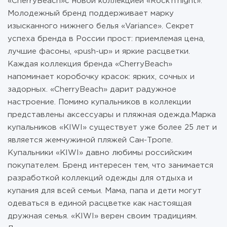
«CherryBeach»с новой коллекцией «Rock’n’night».
Молодежный бренд поддерживает марку
изысканного нижнего белья «Variance». Секрет
успеха бренда в России прост: приемлемая цена,
лучшие фасоны, «push-up» и яркие расцветки.
Каждая коллекция бренда «CherryBeach»
напоминает коробочку красок: ярких, сочных и
задорных. «CherryBeach» дарит радужное
настроение. Помимо купальников в коллекции
представлены аксессуары и пляжная одежда.Марка
купальников «KIWI» существует уже более 25 лет и
является жемчужиной пляжей Сан-Тропе.
Купальники «KIWI» давно любимы российским
покупателем. Бренд интересен тем, что занимается
разработкой коллекций одежды для отдыха и
купания для всей семьи. Мама, папа и дети могут
одеваться в единой расцветке как настоящая
дружная семья. «KIWI» верен своим традициям.