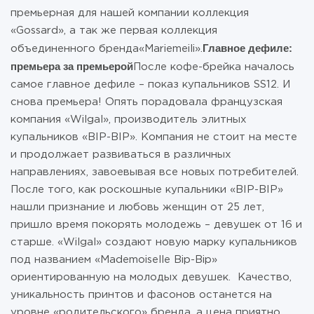
премьерная для нашей компании коллекция
«Gossard», а так же первая коллекция
Главное дефиле:
объединенного бренда«Mariemeili».
премьера за премьерой
После кофе-брейка началось
самое главное дефиле – показ купальников SS12. И
снова премьера! Опять порадовала французская
компания «Wilgal», производитель элитных
купальников «BIP-BIP». Компания не стоит на месте
и продолжает развиваться в различных
направлениях, завоевывая все новых потребителей.
После того, как роскошные купальники «BIP-BIP»
нашли признание и любовь женщин от 25 лет,
пришло время покорять молодежь – девушек от 16 и
старше. «Wilgal» создают новую марку купальников
под названием «Mademoiselle Bip-Bip»
ориентированную на молодых девушек. Качество,
уникальность принтов и фасонов останется на
уровне «родительского» бренда, а цена приятно