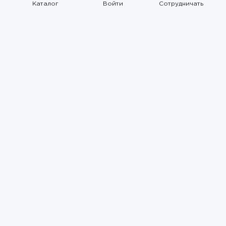
Каталог
Войти
Сотрудничать
Правила использования
Политика
конфиденциальности
Карта сайта