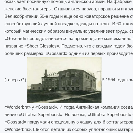
оказывает посильную помощь английской армии. На фабрике 
женские бюстгальтеры. Отшиваются паруса, парашюты и дру
Великобритании.50-е годы и еще одно новаторское решение от 
способствующий лучшей посадке одежды на тело. В 60-х ком
который магическим образом визуально увеличивает грудь, св
«Gossard» сосредотачивается на производстве максимально 
название «Sheer Glossies». Подметив, что с каждым годом б
больших размерах, «Gossard» одними из первых производит
(теперь G).
В 1994 году к
«Wonderbra» у «Gossard». И тогда Английская компания соз
линию «Ultrabra Superboost». Но все же, «Ultrabra Superboos
«Gossard» придумали специальную чашку для бюстгальтеров, 
«Wonderbra». Шьются детали из особых уплотняющих материа