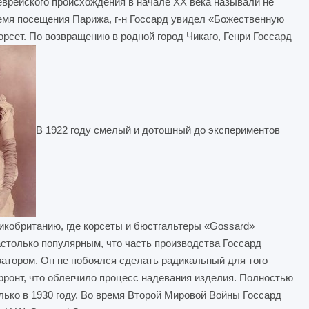
еврейского происхождения в начале ХХ века называли не
ремя посещения Парижа, г-н Госсард увидел «Божественную
орсет. По возвращению в родной город Чикаго, Генри Госсард
В 1922 году смелый и дотошный до экспериментов
икобританию, где корсеты и бюстгальтеры «Gossard»
столько популярным, что часть производства Госсард
атором. Он не побоялся сделать радикальный для того
фронт, что облегчило процесс надевания изделия. Полностью
ько в 1930 году. Во время Второй Мировой Войны Госсард