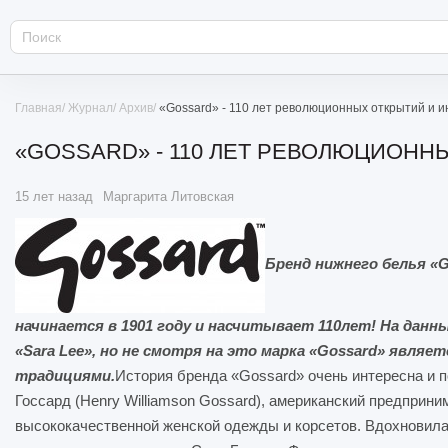
Главная
Журнал
Архив
«Gossard» - 110 лет революционных открытий и 
«GOSSARD» - 110 ЛЕТ РЕВОЛЮЦИОНН
15 лет назад
Маргарита Литовская
Бренд нижнего белья «G
начинается в 1901 году и насчитывает 110лет! На дан
«Sara Lee», но не смотря на это марка «Gossard» являе
традициями.
История бренда «Gossard» очень интересна и п
Госсард (Henry Williamson Gossard), американский предприни
высококачественной женской одежды и корсетов. Вдохновила 