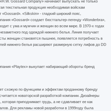
«H.W. Gossard Company» начинают выпускать не только
гая текстильная продукция необходимая войскам
«Gossard». «Silkskin» - гладкий широкий пояс,
пания «Gossard» создает бюстгальтер-легенду «Wonderbra»,
одит с ума и мужчин и женщин во всем мире. В 1970-х годах
незаметного под одеждой нижнего белья. Линия получает
юсты женщин становятся пышнее, появляется потребность в
елей нижнего белья расширяют размерную сетку лифов до DD
омпания «Playtex» выкупает набирающий обороты бренд
дает схожую по функциям и эффектам проданному бренду
t» считается новаторской разработкой компании. Дизайнеры
которая приподнимает грудь, а не сдавливает ее как
лов. Для рекламы новой разработки в 1999году была