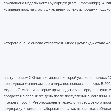
приглашена модель Кейт Грумбридж (Kate Groombridge). Англ
компания прошла с оглушительным успехом, продажи подскоч
которого она не смогла отказаться. Мисс Грумбридж стала «
наступлением ХХI века компания, которой уже исполнилось 10
преподнося женщинам всего мира все новые сюрпризы. В 2002
модель G-стринги, которые производят фурор среди покупат
продается в первый же день после поступления в магазины. В
«Supersmooth». Революционные технологии бесшовного прои
поддержку и комфорт. «Supersmooth» как вторая кожа облега