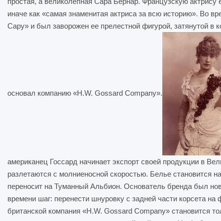
простая, а великолепная Сара Бернар. Французскую актрису 
иначе как «самая знаменитая актриса за всю историю». Во в
Сару» и был заворожен ее прелестной фигурой, затянутой в к
основал компанию «H.W. Gossard Company».
американец Госсард начинает экспорт своей продукции в Вел
разлетаются с молниеносной скоростью. Белье становится на
переносит на Туманный Альбион. Основатель бренда был нов
времени шаг: перенести шнуровку с задней части корсета на 
британской компания «H.W. Gossard Company» становится тол