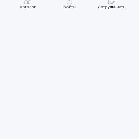
Каталог
Войти
Сотрудничать
Правила использования
Политика
конфиденциальности
Карта сайта