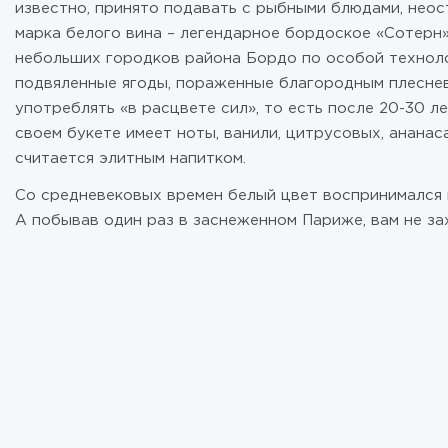
известно, принято подавать с рыбными блюдами, нео
марка белого вина – легендарное бордоское «Сотерн»
небольших городков района Бордо по особой техноло
подвяленные ягоды, пораженные благородным плесневы
употреблять «в расцвете сил», то есть после 20-30 
своем букете имеет ноты, ванили, цитрусовых, анана
считается элитным напитком.
Со средневековых времен белый цвет воспринимался 
А побывав один раз в заснеженном Париже, вам не зах