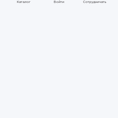
Каталог
Войти
Сотрудничать
Правила использования
Политика
конфиденциальности
Карта сайта