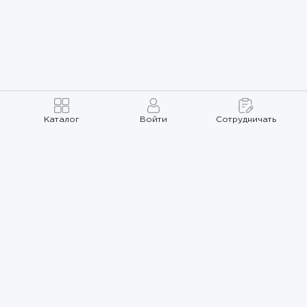
Каталог
Войти
Сотрудничать
Правила использования
Политика
конфиденциальности
Карта сайта